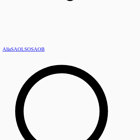
Alla
SAOL
SO
SAOB