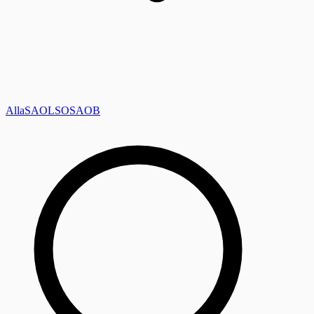
Alla
SAOL
SO
SAOB