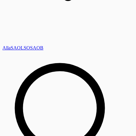
Alla
SAOL
SO
SAOB