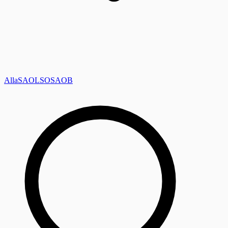
Alla
SAOL
SO
SAOB