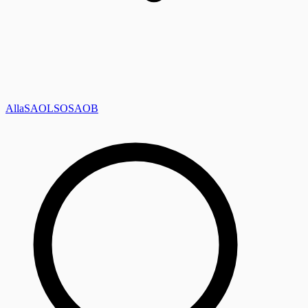
Alla
SAOL
SO
SAOB