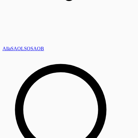
Alla
SAOL
SO
SAOB