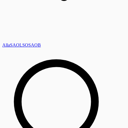
Alla
SAOL
SO
SAOB