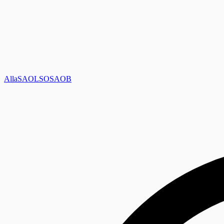
Alla
SAOL
SO
SAOB