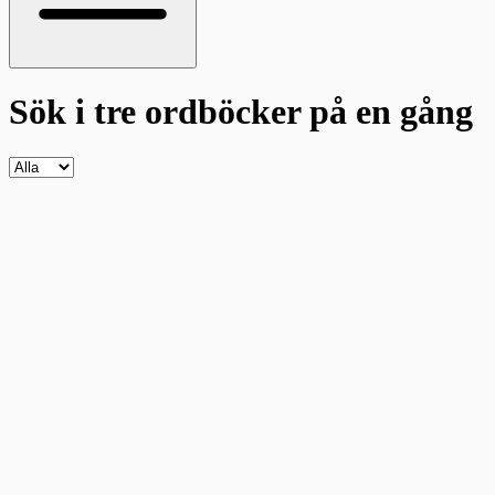
Sök i tre ordböcker
på en gång