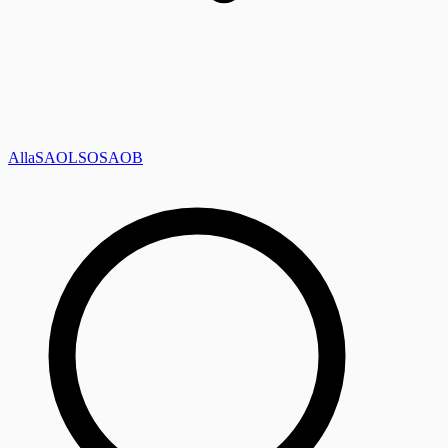
Alla
SAOL
SO
SAOB