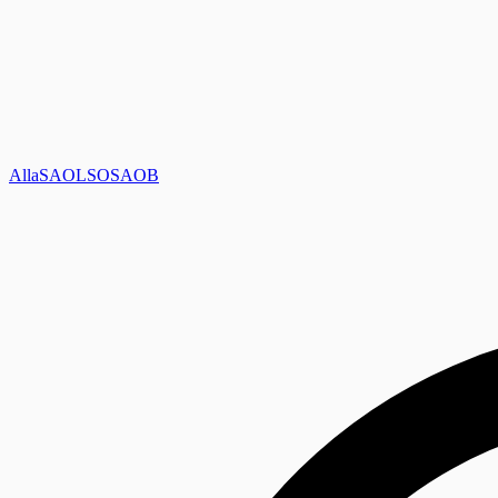
Alla
SAOL
SO
SAOB