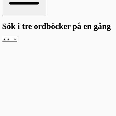
Sök i tre ordböcker
på en gång