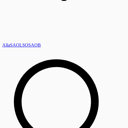
Alla
SAOL
SO
SAOB