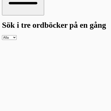
Sök i tre ordböcker
på en gång