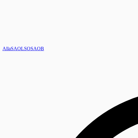
Alla
SAOL
SO
SAOB