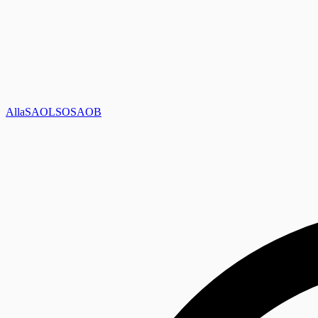
Alla
SAOL
SO
SAOB