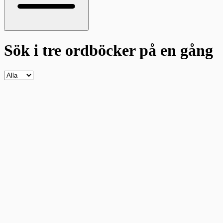
Sök i tre ordböcker
på en gång