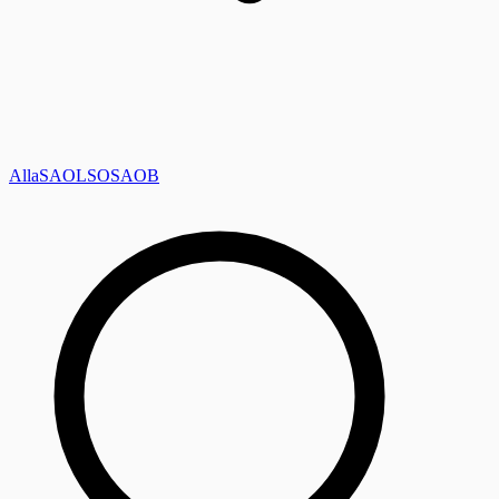
Alla
SAOL
SO
SAOB