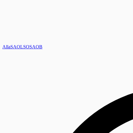
Alla
SAOL
SO
SAOB