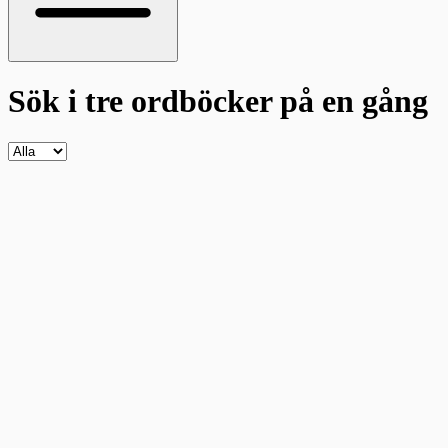
Sök i tre ordböcker
på en gång