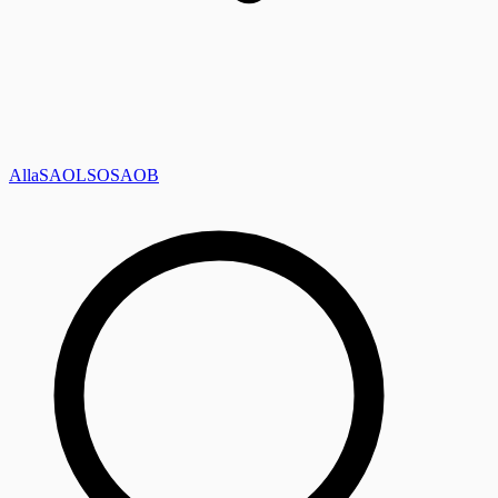
Alla
SAOL
SO
SAOB