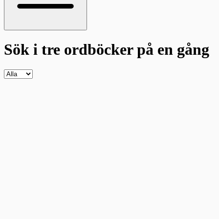
Sök i tre ordböcker
på en gång