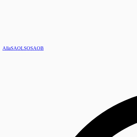
Alla
SAOL
SO
SAOB