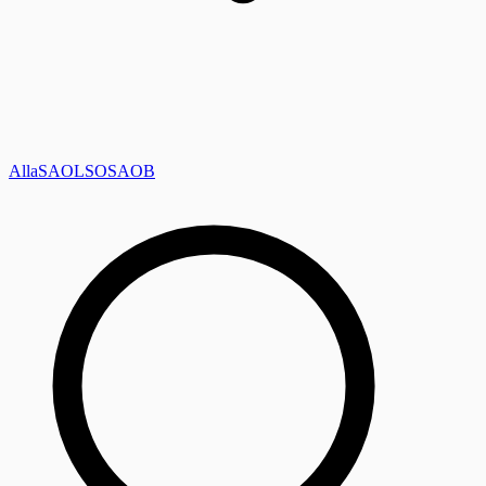
Alla
SAOL
SO
SAOB