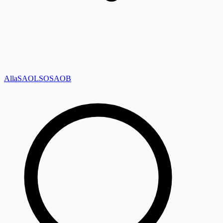
Alla
SAOL
SO
SAOB