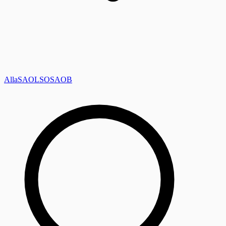
Alla
SAOL
SO
SAOB