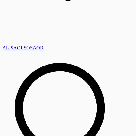
Alla
SAOL
SO
SAOB