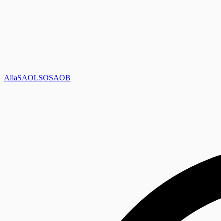
Alla
SAOL
SO
SAOB