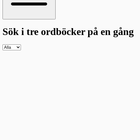
Sök i tre ordböcker
på en gång