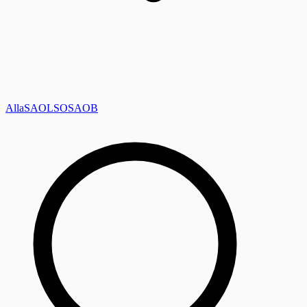
Alla
SAOL
SO
SAOB