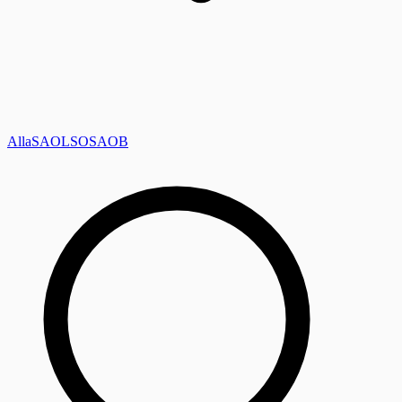
Alla
SAOL
SO
SAOB