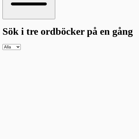
Sök i tre ordböcker
på en gång