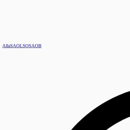
Alla
SAOL
SO
SAOB