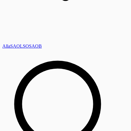
Alla
SAOL
SO
SAOB