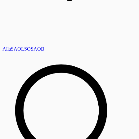
Alla
SAOL
SO
SAOB