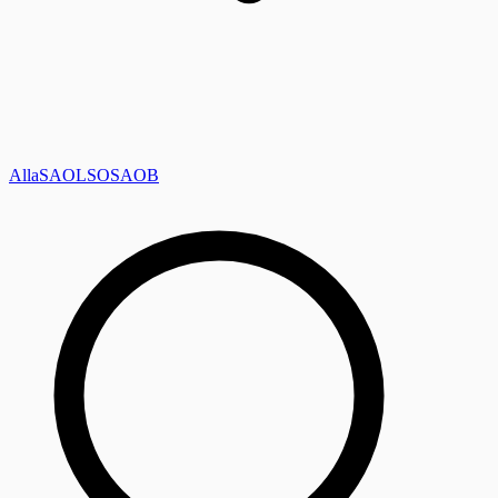
Alla
SAOL
SO
SAOB