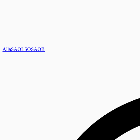
Alla
SAOL
SO
SAOB