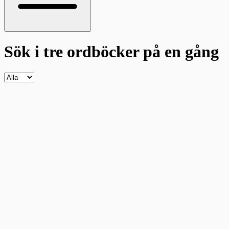
Sök i tre ordböcker
på en gång