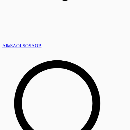
Alla
SAOL
SO
SAOB