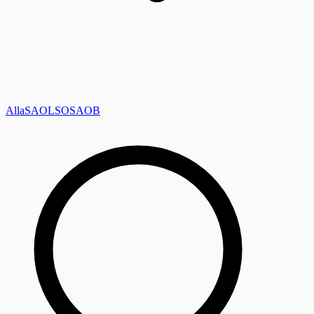
Alla
SAOL
SO
SAOB