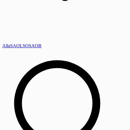
Alla
SAOL
SO
SAOB