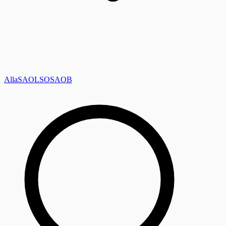
Alla
SAOL
SO
SAOB