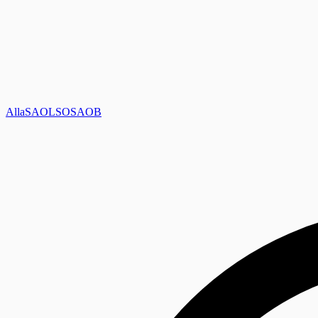
Alla
SAOL
SO
SAOB