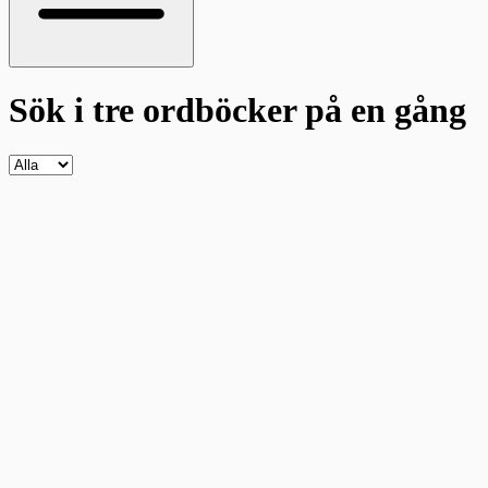
Sök i tre ordböcker
på en gång