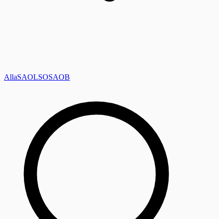
Alla
SAOL
SO
SAOB