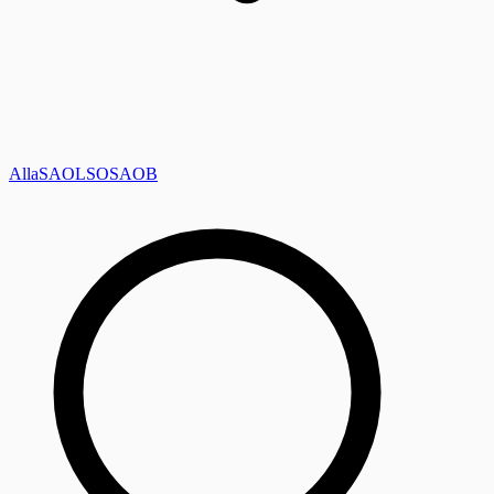
Alla
SAOL
SO
SAOB