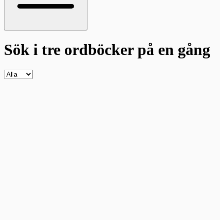
Sök i tre ordböcker
på en gång