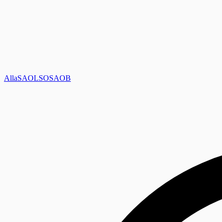
Alla
SAOL
SO
SAOB