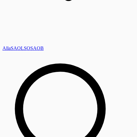
Alla
SAOL
SO
SAOB