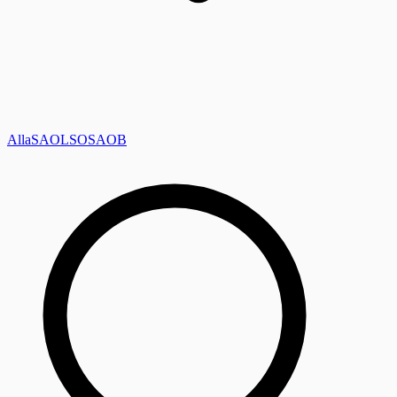
Alla
SAOL
SO
SAOB