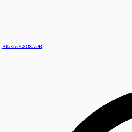
Alla
SAOL
SO
SAOB