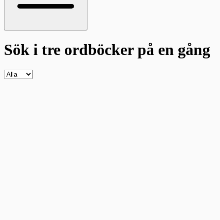
Sök i tre ordböcker
på en gång