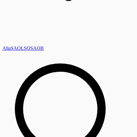
Alla
SAOL
SO
SAOB