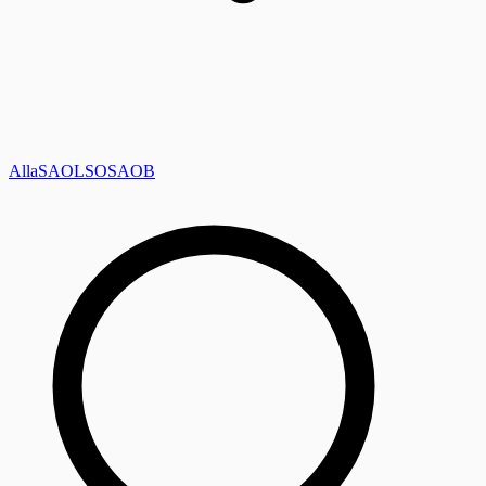
Alla
SAOL
SO
SAOB