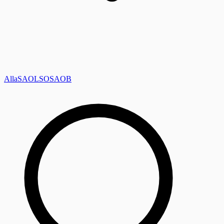
Alla
SAOL
SO
SAOB