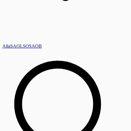
Alla
SAOL
SO
SAOB