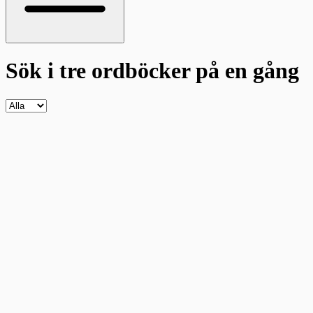
Sök i tre ordböcker
på en gång