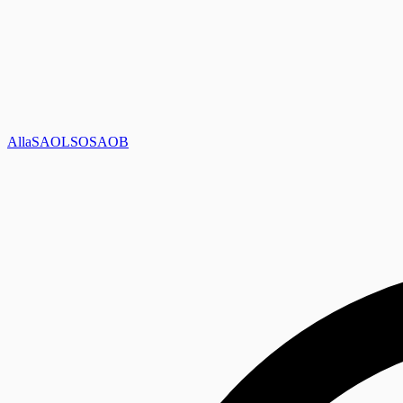
Alla
SAOL
SO
SAOB