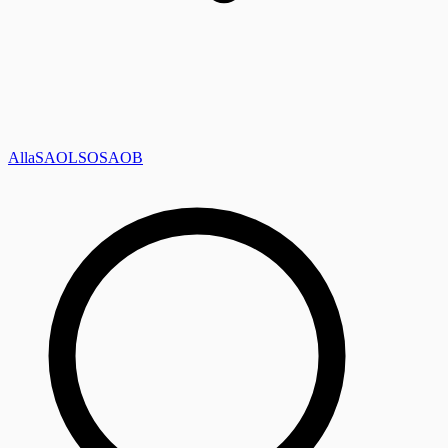
Alla
SAOL
SO
SAOB