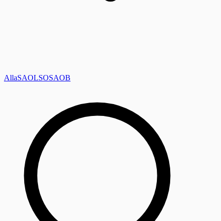
Alla
SAOL
SO
SAOB