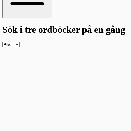
Sök i tre ordböcker
på en gång