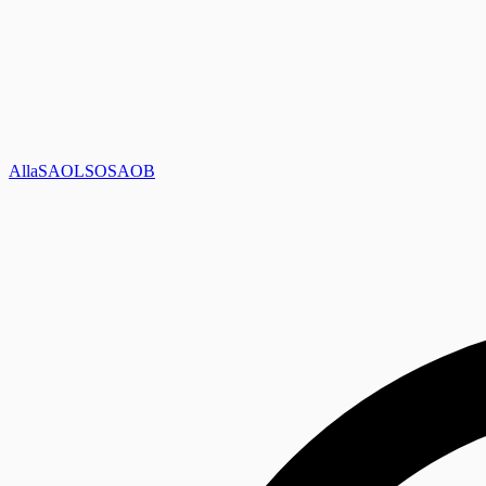
Alla
SAOL
SO
SAOB